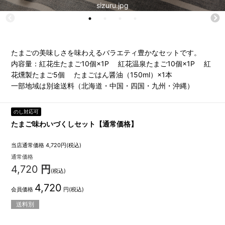
sizuru.jpg
たまごの美味しさを味わえるバラエティ豊かなセットです。
内容量：紅花生たまご10個×1P 紅花温泉たまご10個×1P 紅
花燻製たまご5個 たまごはん醤油（150ml）×1本
一部地域は別途送料（北海道・中国・四国・九州・沖縄）
のし対応可
たまご味わいづくしセット【通常価格】
当店通常価格
4,720
円(税込)
通常価格
4,720
円
(税込)
4,720
会員価格
円
(税込)
送料別