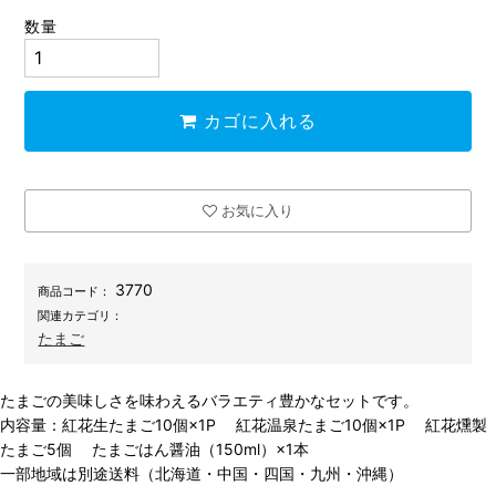
数量
カゴに入れる
お気に入り
3770
商品コード：
関連カテゴリ：
たまご
たまごの美味しさを味わえるバラエティ豊かなセットです。
内容量：紅花生たまご10個×1P 紅花温泉たまご10個×1P 紅花燻製
たまご5個 たまごはん醤油（150ml）×1本
一部地域は別途送料（北海道・中国・四国・九州・沖縄）