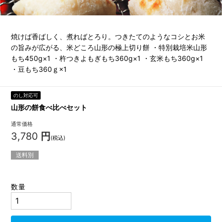
焼けば香ばしく、煮ればとろり。つきたてのようなコシとお米
の旨みが広がる、米どころ山形の極上切り餅 ・特別栽培米山形
もち450g×1 ・杵つきよもぎもち360g×1 ・玄米もち360g×1
・豆もち360ｇ×1
のし対応可
山形の餅食べ比べセット
通常価格
3,780
円
(税込)
送料別
数量