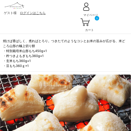
ゲスト様
ログインはこちら
マイページ
0
カート
焼けば香ばしく、煮ればとろり。つきたてのようなコシとお米の旨みが広がる、米ど
ころ山形の極上切り餅
・特別栽培米山形もち450g×1
・杵つきよもぎもち360g×1
・玄米もち360g×1
・豆もち360ｇ×1