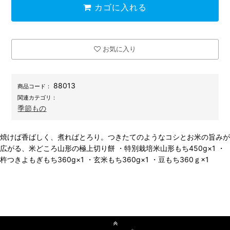
カゴに入れる
お気に入り
88013
商品コード：
関連カテゴリ：
季節もの
焼けば香ばしく、煮ればとろり。つきたてのようなコシとお米の旨みが
広がる、米どころ山形の極上切り餅 ・特別栽培米山形もち450g×1 ・
杵つきよもぎもち360g×1 ・玄米もち360g×1 ・豆もち360ｇ×1